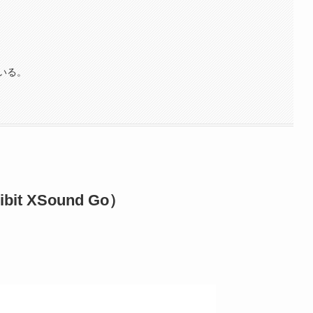
いる。
ribit XSound Go
）