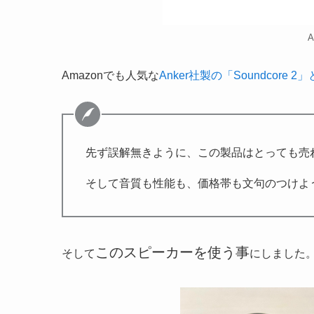
A
Amazonでも人気な
Anker社製の「Soundcore
先ず誤解無きように、この製品はとっても売
そして音質も性能も、価格帯も文句のつけよ
このスピーカーを使う事
そして
にしました