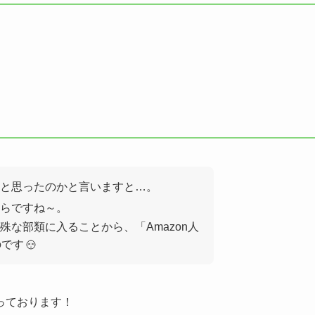
と思ったのかと言いますと…。
らですね～。
な部類に入ることから、「Amazon人
のです
っております！